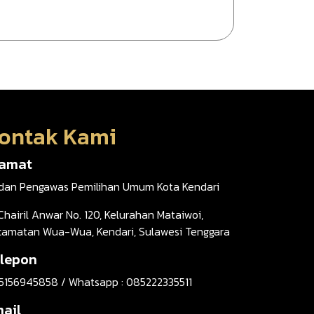
ontak Kami
lamat
dan Pengawas Pemilihan Umum Kota Kendari
 Chairil Anwar No. 120, Kelurahan Mataiwoi,
camatan Wua-Wua, Kendari, Sulawesi Tenggara
lepon
5156945858 / Whatsapp : 085222335511
ail