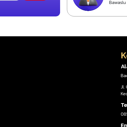
Bawaslu
K
A
Ba
Jl.
Ke
Te
08
Em